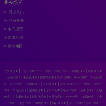
业务场景
爬虫采集
游戏多开
电商运营
网络营销
媒体矩阵
|
|
|
|
|
北京代理IP
上海代理IP
广州代理IP
深圳代理IP
成都代理IP
重庆代理IP
|
|
|
|
|
|
杭州代理IP
宁波代理IP
西安代理IP
武汉代理IP
郑州代理IP
南京代理
|
|
|
|
|
|
IP
苏州代理IP
天津代理IP
长沙代理IP
东莞代理IP
佛山代理IP
合肥代
|
|
|
|
|
|
理IP
青岛代理IP
温州代理IP
金华代理IP
嘉兴代理IP
绍兴代理IP
无锡
|
|
|
|
|
|
代理IP
常州代理IP
徐州代理IP
南通代理IP
惠州代理IP
珠海代理IP
中
|
|
|
|
|
|
山代理IP
济南代理IP
潍坊代理IP
烟台代理IP
临沂代理IP
昆明代理IP