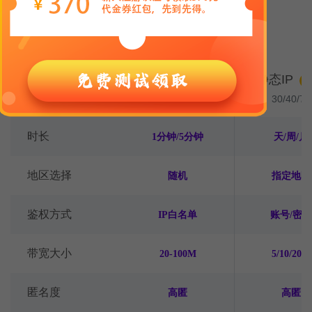
灵活的计费方式，适配多种业务需求
动态IP
静态IP
计费模式
H
1-4厘/IP
30/40/70
时长
1分钟/5分钟
天/周/月
地区选择
随机
指定地区
鉴权方式
IP白名单
账号/密码
带宽大小
20-100M
5/10/20M
匿名度
高匿
高匿