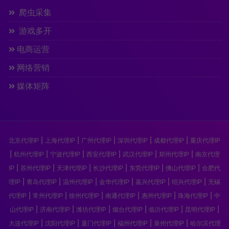
爬虫采集
游戏多开
电商运营
网络营销
媒体矩阵
|
|
|
|
|
北京代理IP
上海代理IP
广州代理IP
深圳代理IP
成都代理IP
重庆代理IP
|
|
|
|
|
|
杭州代理IP
宁波代理IP
西安代理IP
武汉代理IP
郑州代理IP
南京代理
|
|
|
|
|
|
IP
苏州代理IP
天津代理IP
长沙代理IP
东莞代理IP
佛山代理IP
合肥代
|
|
|
|
|
|
理IP
青岛代理IP
温州代理IP
金华代理IP
嘉兴代理IP
绍兴代理IP
无锡
|
|
|
|
|
|
代理IP
常州代理IP
徐州代理IP
南通代理IP
惠州代理IP
珠海代理IP
中
|
|
|
|
|
|
山代理IP
济南代理IP
潍坊代理IP
烟台代理IP
临沂代理IP
昆明代理IP
|
|
|
|
|
大连代理IP
沈阳代理IP
厦门代理IP
福州代理IP
泉州代理IP
哈尔滨代理