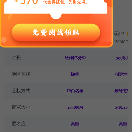
灵活的计费方式，适配多种业务需求
动态IP
静态IP
计费模式
H
1-4厘/IP
30/40/70
时长
1分钟/5分钟
天/周/月
地区选择
随机
指定地区
鉴权方式
IP白名单
账号/密码
带宽大小
20-100M
5/10/20M
匿名度
高匿
高匿