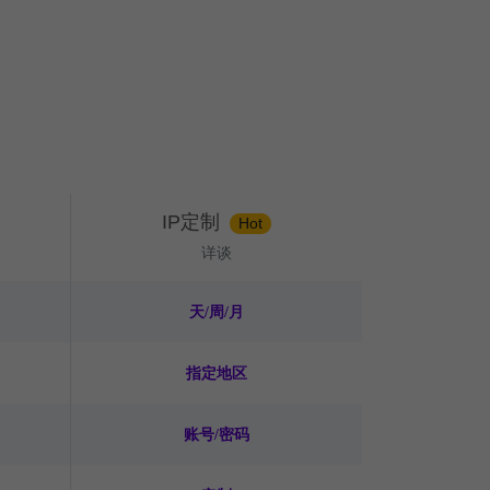
IP定制
Hot
详谈
天/周/月
指定地区
账号/密码