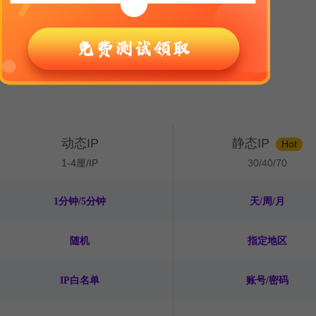
产品介绍
灵活的计费方式，适配多种业务需求
动态IP
静态IP
Hot
1-4厘/IP
30/40/70
1分钟/5分钟
天/周/月
随机
指定地区
IP白名单
账号/密码