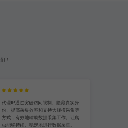
我们！
代理IP通过突破访问限制、隐藏真实身
防止账号
份、提高采集效率和支持大规模采集等
IP下过
方式，有效地辅助数据采集工作。让爬
行为，导
虫能够持续、稳定地进行数据采集。
以隐藏真