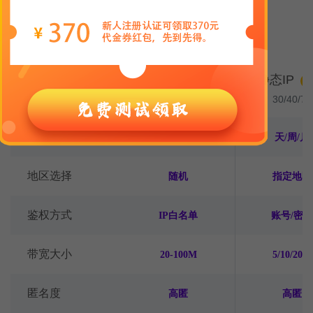
灵活的计费方式，适配多种业务需求
动态IP
静态IP
计费模式
H
1-4厘/IP
30/40/70
时长
1分钟/5分钟
天/周/月
地区选择
随机
指定地区
鉴权方式
IP白名单
账号/密码
带宽大小
20-100M
5/10/20M
匿名度
高匿
高匿