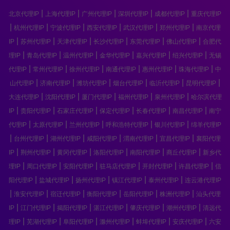
|
|
|
|
|
北京代理IP
上海代理IP
广州代理IP
深圳代理IP
成都代理IP
重庆代理IP
|
|
|
|
|
|
杭州代理IP
宁波代理IP
西安代理IP
武汉代理IP
郑州代理IP
南京代理
|
|
|
|
|
|
IP
苏州代理IP
天津代理IP
长沙代理IP
东莞代理IP
佛山代理IP
合肥代
|
|
|
|
|
|
理IP
青岛代理IP
温州代理IP
金华代理IP
嘉兴代理IP
绍兴代理IP
无锡
|
|
|
|
|
|
代理IP
常州代理IP
徐州代理IP
南通代理IP
惠州代理IP
珠海代理IP
中
|
|
|
|
|
|
山代理IP
济南代理IP
潍坊代理IP
烟台代理IP
临沂代理IP
昆明代理IP
|
|
|
|
|
大连代理IP
沈阳代理IP
厦门代理IP
福州代理IP
泉州代理IP
哈尔滨代理
|
|
|
|
|
|
IP
贵阳代理IP
石家庄代理IP
保定代理IP
长春代理IP
南昌代理IP
南宁
|
|
|
|
|
代理IP
太原代理IP
兰州代理IP
呼和浩特代理IP
银川代理IP
绵羊代理IP
|
|
|
|
|
|
台州代理IP
湖州代理IP
咸阳代理IP
渭南代理IP
宜昌代理IP
襄阳代理
|
|
|
|
|
|
IP
荆州代理IP
黄冈代理IP
洛阳代理IP
南阳代理IP
商丘代理IP
新乡代
|
|
|
|
|
|
理IP
周口代理IP
安阳代理IP
驻马店代理IP
开封代理IP
许昌代理IP
信
|
|
|
|
|
阳代理IP
盐城代理IP
扬州代理IP
镇江代理IP
泰州代理IP
连云港代理IP
|
|
|
|
|
|
淮安代理IP
宿迁代理IP
衡阳代理IP
岳阳代理IP
株洲代理IP
汕头代理
|
|
|
|
|
|
IP
江门代理IP
揭阳代理IP
湛江代理IP
肇庆代理IP
潮州代理IP
清远代
|
|
|
|
|
|
理IP
芜湖代理IP
阜阳代理IP
滁州代理IP
蚌埠代理IP
安庆代理IP
六安