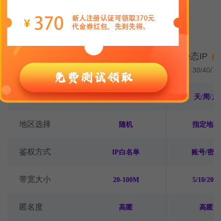
灵活的计费方式，适配多种业务需求
动态IP
静态IP
计费模式
H
1-4厘/IP
30/40/70
时长
1分钟/5分钟
天/周/月
地区选择
随机
指定地区
鉴权方式
IP白名单
账号/密码
带宽大小
20-100M
5/10/20M
匿名度
高匿
高匿