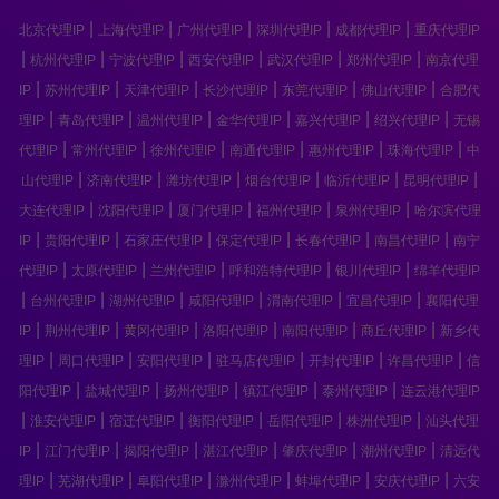
|
|
|
|
|
北京代理IP
上海代理IP
广州代理IP
深圳代理IP
成都代理IP
重庆代理IP
|
|
|
|
|
|
杭州代理IP
宁波代理IP
西安代理IP
武汉代理IP
郑州代理IP
南京代理
|
|
|
|
|
|
IP
苏州代理IP
天津代理IP
长沙代理IP
东莞代理IP
佛山代理IP
合肥代
|
|
|
|
|
|
理IP
青岛代理IP
温州代理IP
金华代理IP
嘉兴代理IP
绍兴代理IP
无锡
|
|
|
|
|
|
代理IP
常州代理IP
徐州代理IP
南通代理IP
惠州代理IP
珠海代理IP
中
|
|
|
|
|
|
山代理IP
济南代理IP
潍坊代理IP
烟台代理IP
临沂代理IP
昆明代理IP
|
|
|
|
|
大连代理IP
沈阳代理IP
厦门代理IP
福州代理IP
泉州代理IP
哈尔滨代理
|
|
|
|
|
|
IP
贵阳代理IP
石家庄代理IP
保定代理IP
长春代理IP
南昌代理IP
南宁
|
|
|
|
|
代理IP
太原代理IP
兰州代理IP
呼和浩特代理IP
银川代理IP
绵羊代理IP
|
|
|
|
|
|
台州代理IP
湖州代理IP
咸阳代理IP
渭南代理IP
宜昌代理IP
襄阳代理
|
|
|
|
|
|
IP
荆州代理IP
黄冈代理IP
洛阳代理IP
南阳代理IP
商丘代理IP
新乡代
|
|
|
|
|
|
理IP
周口代理IP
安阳代理IP
驻马店代理IP
开封代理IP
许昌代理IP
信
|
|
|
|
|
阳代理IP
盐城代理IP
扬州代理IP
镇江代理IP
泰州代理IP
连云港代理IP
|
|
|
|
|
|
淮安代理IP
宿迁代理IP
衡阳代理IP
岳阳代理IP
株洲代理IP
汕头代理
|
|
|
|
|
|
IP
江门代理IP
揭阳代理IP
湛江代理IP
肇庆代理IP
潮州代理IP
清远代
|
|
|
|
|
|
理IP
芜湖代理IP
阜阳代理IP
滁州代理IP
蚌埠代理IP
安庆代理IP
六安