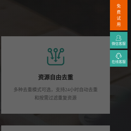
免
费
试
用
微信客服
在线客服
资源自由去重
多种去重模式可选，支持24小时自动去重
和按需过滤重复资源