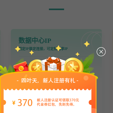
数据中心IP
固定IP稳定连接，可定制独享IP
带宽：5M、10M、20M
白名单数量：3个
协议支持：HTTP/Socks5
匿名度：高匿
适应场景